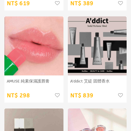
619
389
AMUSE 純素保濕護唇膏
A'ddict 艾緹 固體香水
298
839