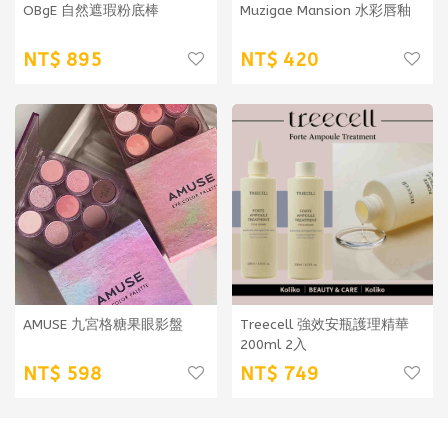
OBgE 自然遮瑕粉底棒
Muzigae Mansion 水彩唇釉
895
420
AMUSE 九宮格糖果眼影盤
Treecell 強效安瓶護理精華
200ml 2入
598
749