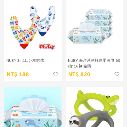
NUBY 3in1口水兜領巾
NUBY 海洋系列極厚柔濕巾 60
抽*16包 箱購
188
820