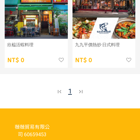
欣榀活蝦料理
九九平價熱炒·日式料理
0
0
1
薇薇貿易有限公
司 60659453