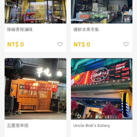
辣椒香辣滷味
優鮮水果市集
0
0
忘憂厝串燒
Uncle Bob's Eatery