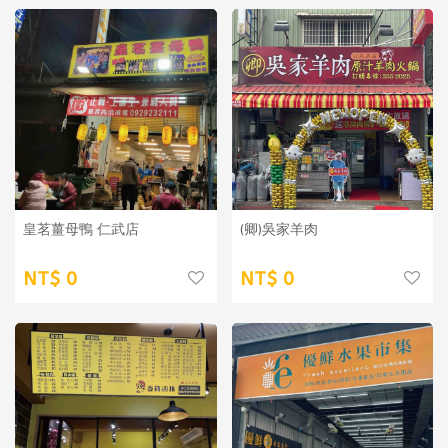
皇茗薑母鴨 仁武店
(卿)吳家羊肉
0
0