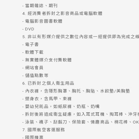
- 當期雜誌、期刊
4. 經消費者拆封之影音商品或電腦軟體
- 電腦影音圖書軟體
- DVD
5. 非以有形媒介提供之數位內容或一經提供即為完成之
- 電子書
- 軟體下載
- 無實體媒介支付費軟體
- 網站會員
- 儲值點數等
6. 已拆封之個人衛生用品
- 內衣褲，含隱形胸罩、胸托、胸貼、水餃墊/美胸墊
- 塑身衣，含馬甲、束褲
- 嬰幼兒耗品，如紙尿褲、奶瓶、奶嘴
- 拆封後將造成衛生疑慮，如入耳式耳機、掏耳棒、沖牙機.
- 泳裝、襪子、刮鬍刀、保險套、情趣商品、棉花棒、O
7. 國際航空客運服務
- 國際機票