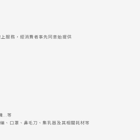
線上服務，經消費者事先同意始提供
..等
K繃、口罩、鼻毛刀、集乳器及其相關耗材等