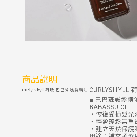
商品說明
CURLYSHYLL 
Curly Shyll 荷琇 巴巴蘇護髮精油
■ 巴巴蘇護髮精油
BABASSU OIL
・恢復受損髮光
・輕盈蓬鬆無重
・建立天然保護
用途：補充頭髮