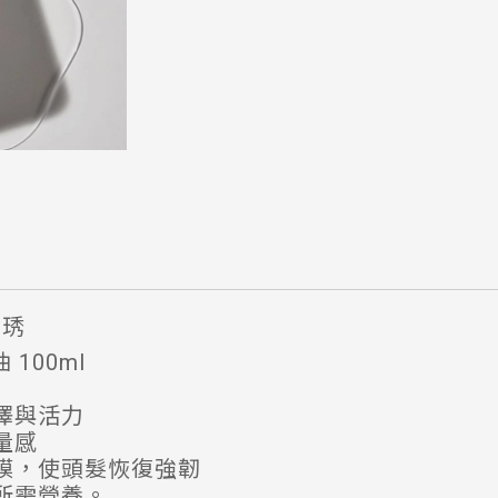
荷琇
 100ml
澤與活力
量感
膜，使頭髮恢復強韌
所需營養。