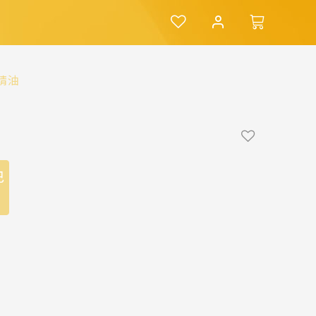
髮精油
巴