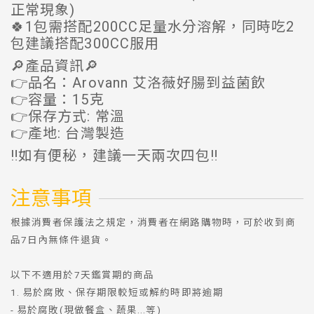
正常現象)
🍀1包需搭配200CC足量水分溶解，同時吃2
包建議搭配300CC服用
🔎產品資訊🔎
👉品名：Arovann 艾洛薇好腸到益菌飲
👉容量：15克
👉保存方式: 常溫
👉產地: 台灣製造
‼️如有便秘，建議一天兩次四包‼️
注意事項
根據消費者保護法之規定，消費者在網路購物時，可於收到商
品7日內無條件退貨。
以下不適用於7天鑑賞期的商品
1. 易於腐敗、保存期限較短或解約時即將逾期
- 易於腐敗(現做餐盒、蔬果...等)