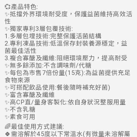
💞產品特色:
✨抵擋外界環境耐受度，保護益菌維持高效活
性
✨獨家專利3層包覆技術:
1.多層包埋技術:完整保護活菌結構
2.專利凍晶技術:低溫保存封裝養源穩定，益
菌最佳活性
3.複合寡醣及纖維:阻絕環境壓力，提高耐受
✨無多餘添加:不含調味劑/代糖
✨每包為市售7倍份量(15克):為益菌提供充足
食物來源
✨可搭配飲品使用:餐後隨時補充好菌)
✨富含寡醣及纖維
✨高CP直/量身客製化:依自身狀況整服用量
✨不含乳糖
✨素食可用
🌈最佳使用方式建議:
🍀需溶解於45度以下常溫水(有微量未溶解屬