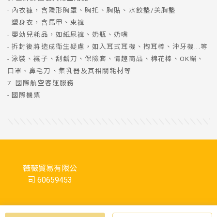
- 內衣褲，含隱形胸罩、胸托、胸貼、水餃墊/美胸墊
- 塑身衣，含馬甲、束褲
- 嬰幼兒耗品，如紙尿褲、奶瓶、奶嘴
- 拆封後將造成衛生疑慮，如入耳式耳機、掏耳棒、沖牙機...等
- 泳裝、襪子、刮鬍刀、保險套、情趣商品、棉花棒、OK繃、
口罩、鼻毛刀、集乳器及其相關耗材等
7. 國際航空客運服務
- 國際機票
薇薇貿易有限公
司 60659453