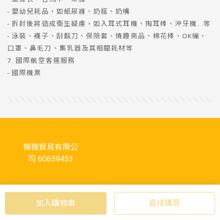
- 嬰幼兒耗品，如紙尿褲、奶瓶、奶嘴
- 拆封後將造成衛生疑慮，如入耳式耳機、掏耳棒、沖牙機...等
- 泳裝、襪子、刮鬍刀、保險套、情趣商品、棉花棒、OK繃、
口罩、鼻毛刀、集乳器及其相關耗材等
7. 國際航空客運服務
- 國際機票
薇薇貿易有限公
司 60659453
加入購物車
直接購買