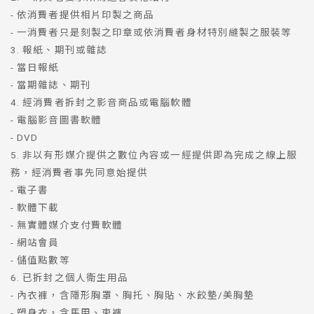
- 依消費者提供相片印製之商品
- 一消費者只是刻製之印章或依消費者身材特別縫製之服裝等
3. 報紙、期刊或雜誌
- 當日報紙
- 當期雜誌、期刊
4. 經消費者拆封之影音商品或電腦軟體
- 電腦影音圖書軟體
- DVD
5. 非以有形媒介提供之數位內容或一經提供即為完成之線上服
務，經消費者事先同意始提供
- 電子書
- 軟體下載
- 無實體媒介支付費軟體
- 網站會員
- 儲值點數等
6. 已拆封之個人衛生用品
- 內衣褲，含隱形胸罩、胸托、胸貼、水餃墊/美胸墊
- 塑身衣，含馬甲、束褲