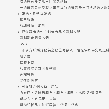
- 依消費者提供相片印製之商品
- 一消費者只是刻製之印章或依消費者身材特別縫製之服
3. 報紙、期刊或雜誌
- 當日報紙
- 當期雜誌、期刊
4. 經消費者拆封之影音商品或電腦軟體
- 電腦影音圖書軟體
- DVD
5. 非以有形媒介提供之數位內容或一經提供即為完成之
- 電子書
- 軟體下載
- 無實體媒介支付費軟體
- 網站會員
- 儲值點數等
6. 已拆封之個人衛生用品
- 內衣褲，含隱形胸罩、胸托、胸貼、水餃墊/美胸墊
- 塑身衣，含馬甲、束褲
- 嬰幼兒耗品，如紙尿褲、奶瓶、奶嘴