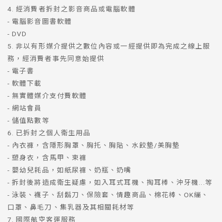
4. 經消費者拆封之影音商品或電腦軟體
- 電腦影音圖書軟體
- DVD
5. 非以有形媒介提供之數位內容或一經提供即為完成之線上服
務，經消費者事先同意始提供
- 電子書
- 軟體下載
- 無實體媒介支付費軟體
- 網站會員
- 儲值點數等
6. 已拆封之個人衛生用品
- 內衣褲，含隱形胸罩、胸托、胸貼、水餃墊/美胸墊
- 塑身衣，含馬甲、束褲
- 嬰幼兒耗品，如紙尿褲、奶瓶、奶嘴
- 拆封後將造成衛生疑慮，如入耳式耳機、掏耳棒、沖牙機...等
- 泳裝、襪子、刮鬍刀、保險套、情趣商品、棉花棒、OK繃、
口罩、鼻毛刀、集乳器及其相關耗材等
7. 國際航空客運服務